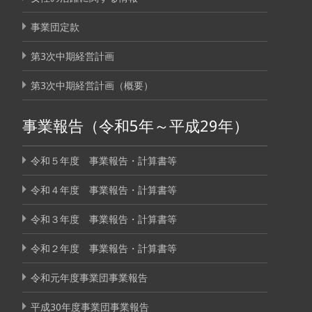
事業団定款
第3次中期経営計画
第3次中期経営計画（概要）
事業報告（令和5年～平成29年）
令和５年度 事業報告・計算書等
令和４年度 事業報告・計算書等
令和３年度 事業報告・計算書等
令和２年度 事業報告・計算書等
令和元年度事業団事業報告
平成30年度事業団事業報告