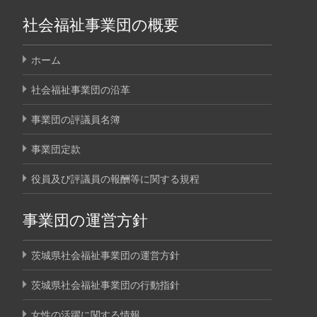
社会福祉事業団の概要
ホーム
社会福祉事業団の沿革
事業団の評議員名簿
事業団定款
役員及び評議員の報酬等に関する規程
事業団の運営方針
茨城県社会福祉事業団の運営方針
茨城県社会福祉事業団の行動指針
女性の活躍に関する情報