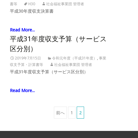
書等
H30
社会福祉事業団 管理者
平成30年度収支決算書
Read More...
平成31年度収支予算（サービス
区分別）
2019年7月15日
令和元年度（平成31年度）
,
事業
収支予算・計算書等
社会福祉事業団 管理者
平成31年度収支予算（サービス区分別）
Read More...
前へ
1
2