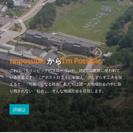
Impossible
から
I'm Possible
これはパラリンピックのスローガンや、IPC公認教材に使われて
いる言葉です。’（アポストロフィ）を加え、少しずらす工夫を加
えると、「可能」となる社会。私たちは誰一人地域社会の中に取
り残されない「社会」。そんな地域社会を目指します。
詳細は