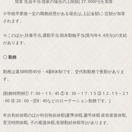
加算 住居手当:借家の場合の上限額( 27. 000円)を加算
※学校卒業後一定の職務経歴がある場合は,上記金額に-定額が加算
されます。
※このほか,扶養手当,通勤手当.期末勤勉手当(賞与年4. 4月分)の支給
があります。
〇 勤務
勤務は週38時間45分・4週8休制です。交代制勤務で夜勤がありま
す。
(勤務時間例① 7 : 00 ~ 1 5 : 45 ② 8 : 30 ~ 1 7 : 1 5 ③ 1 2 : 1 5 ~ 2 1
: 00 ④ 20 : 00 ~翌8 : 45などのローテーション勤務です。)
年次有給休暇のほか特別有給休暇(夏季休暇,慶弔休暇.産前産後休暇,
育児時間休暇, 子の看護休暇,長期勤続休暇等)があります。