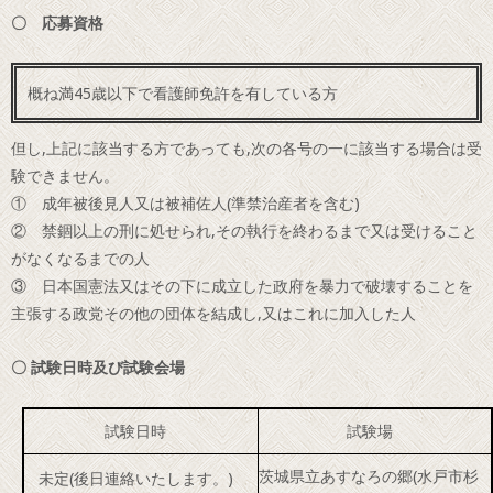
〇 応募資格
概ね満45歳以下で看護師免許を有している方
但し,上記に該当する方であっても,次の各号の一に該当する場合は受
験できません。
① 成年被後見人又は被補佐人(準禁治産者を含む)
② 禁錮以上の刑に処せられ,その執行を終わるまで又は受けること
がなくなるまでの人
③ 日本国憲法又はその下に成立した政府を暴力で破壊することを
主張する政党その他の団体を結成し,又はこれに加入した人
〇 試験日時及び試験会場
試験日時
試験場
茨城県立あすなろの郷(
水戸市杉
未定(後日連絡いたします。)