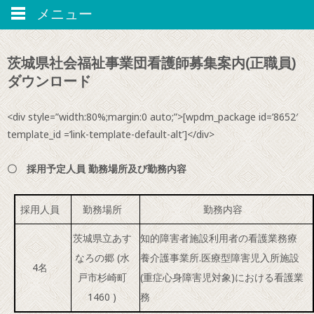
メニュー
茨城県社会福祉事業団看護師募集案内(正職員)
ダウンロード
<div style=”width:80%;margin:0 auto;”>[wpdm_package id=’8652′
template_id =’link-template-default-alt’]</div>
〇 採用予定人員 勤務場所及び勤務内容
採用人員
勤務場所
勤務内容
茨城県立あす
知的障害者施設利用者の看護業務療
なろの郷 (水
養介護事業所.医療型障害児入所施設
4名
戸市杉崎町
(重症心身障害児対象)における看護業
1460 )
務