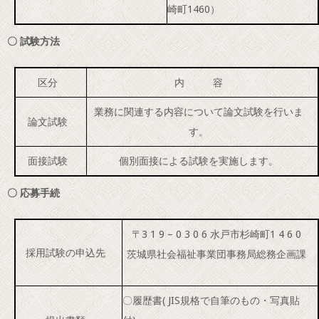
崎町
1460）
〇 試験方法
区分
内 容
業務に関連する内容について論文試験を行いま
論文試験
す。
面接試験
個別面接による試験を実施します。
〇 応募手続
〒3 1 9 – 0 3 0 6 水戸市杉崎町1 4 6 0
採用試験の申込先
茨城県社会福祉事業団事務局総務企画課
〇履歴書( JIS規格で自筆のもの・写真貼