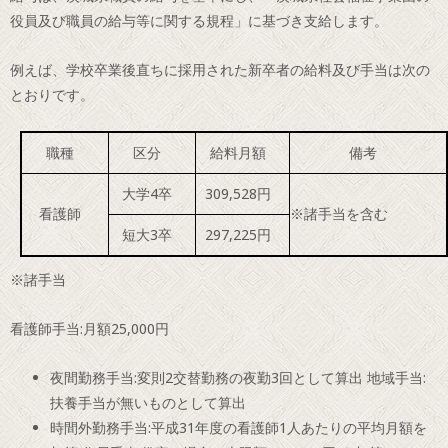
役員及び職員の給与等に関する規程」に基づき支給します。
例えば、学校卒業後直ちに採用された新卒者の給料及び手当は次の
とおりです。
職種
区分
給料月額
備考
大学4卒
309,528円
看護師
※諸手当を含む
短大3卒
297,225円
※諸手当
看護師手当:月額25,000円
夜間勤務手当:変則2交替勤務の夜勤3回として算出 地域手当:
扶養手当が無いものとして算出
時間外勤務手当:平成31年度の看護師1人あたりの平均月額を