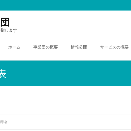
業団
目指します
ホーム
事業団の概要
情報公開
サービスの概要
表
管理者