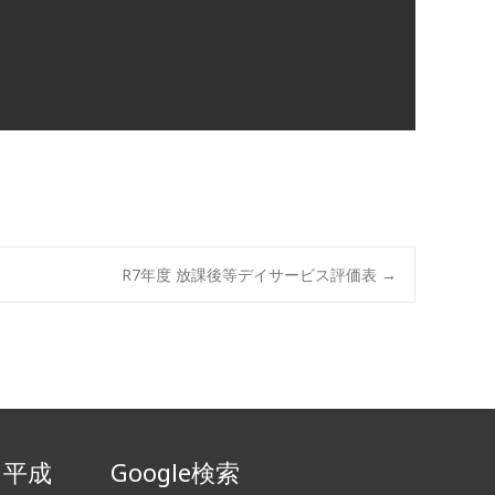
R7年度 放課後等デイサービス評価表
→
～平成
Google検索