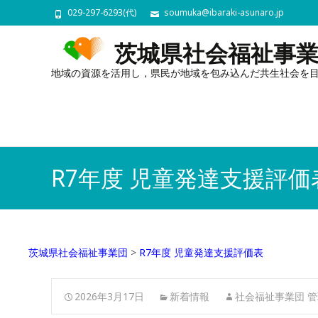
029-297-6293(代)
soumuka@ibaraki-asunaro.jp
茨城県社会福祉事
地域の資源を活用し，県民が地域を包み込んだ共生社会を
R7年度 児童発達支援評価
茨城県社会福祉事業団
>
R7年度 児童発達支援評価表
2026年3月17日
新着情報
社会福祉事業団 