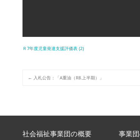
Ｒ7年度児童発達支援評価表 (2)
←
入札公告：「A重油（R8.上半期）」
社会福祉事業団の概要
事業団