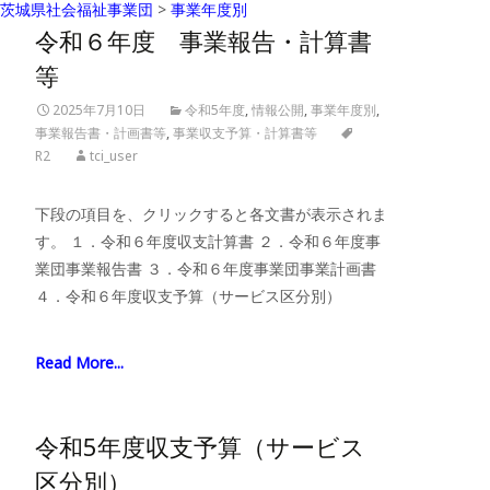
茨城県社会福祉事業団
>
事業年度別
令和６年度 事業報告・計算書
等
2025年7月10日
令和5年度
,
情報公開
,
事業年度別
,
事業報告書・計画書等
,
事業収支予算・計算書等
R2
tci_user
下段の項目を、クリックすると各文書が表示されま
す。 １．令和６年度収支計算書 ２．令和６年度事
業団事業報告書 ３．令和６年度事業団事業計画書
４．令和６年度収支予算（サービス区分別）
Read More...
令和5年度収支予算（サービス
区分別）