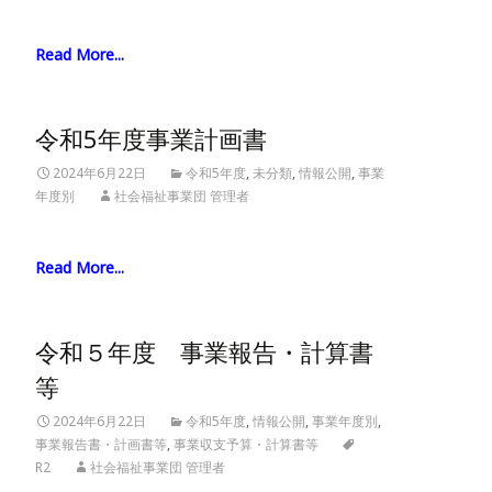
Read More...
令和5年度事業計画書
2024年6月22日
令和5年度
,
未分類
,
情報公開
,
事業
年度別
社会福祉事業団 管理者
Read More...
令和５年度 事業報告・計算書
等
2024年6月22日
令和5年度
,
情報公開
,
事業年度別
,
事業報告書・計画書等
,
事業収支予算・計算書等
R2
社会福祉事業団 管理者